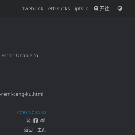
dweb.link
eth.sucks
ipfs.io
开往
r: Unable to
-remi-cang-ku.html
CC BY-NC-SA 4.0
返回
|
主页