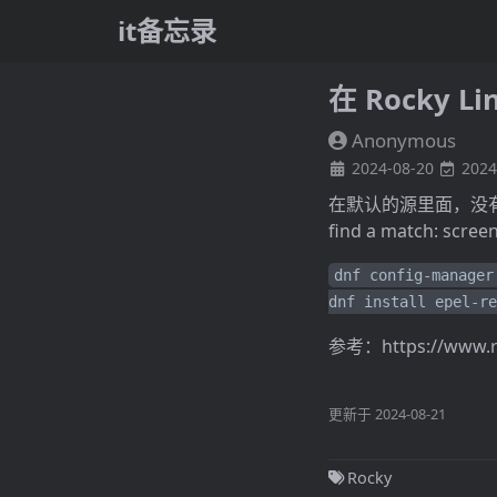
it备忘录
在 Rocky Li
Anonymous
2024-08-20
2024
在默认的源里面，没有类似sc
find a match: scr
dnf config-manager
dnf install epel-re
参考：https://www.roc
更新于 2024-08-21
Rocky