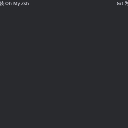
安装 Oh My Zsh
Gi